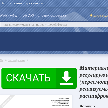
Нет отложенных документов.
NoNumber
—
58 260 типовых договоров
Добавить с
№
Расшифровки
Материалы
регулирую
(пересмот
реализуем
расшифровк
Источник