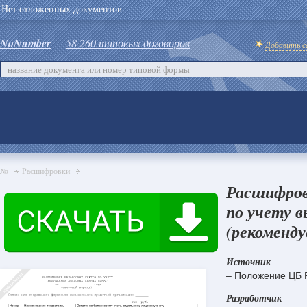
Нет отложенных документов.
NoNumber
—
58 260 типовых договоров
Добавить с
№
Расшифровки
Расшифров
по учету 
(рекоменду
Источник
– Положение ЦБ Р
Разработчик