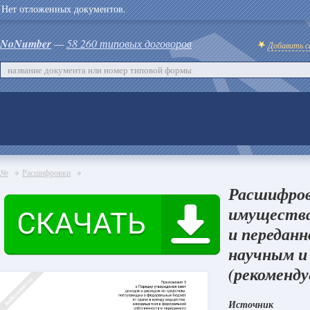
Нет отложенных документов.
NoNumber
—
58 260 типовых договоров
Добавить с
№
Расшифровки
Расшифровк
имущества
и переданн
научным и
(рекоменду
Источник