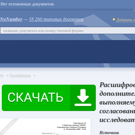
Нет отложенных документов.
NoNumber
—
58 260 типовых договоров
Добавить с
№
Расшифровки
Расшифров
дополните
выполняем
согласован
исследова
Источник