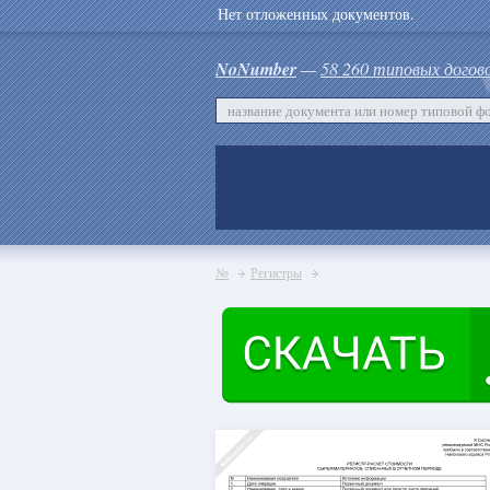
Нет отложенных документов.
NoNumber
—
58 260 типовых догов
№
Регистры