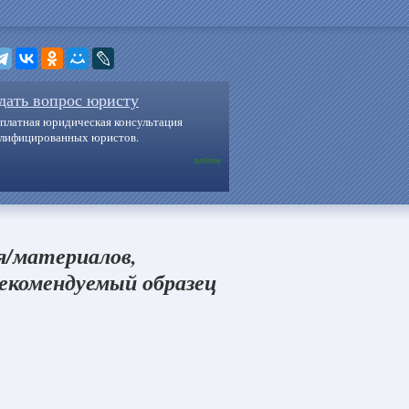
дать вопрос юристу
платная юридическая консультация
алифицированных юристов.
online
я/материалов,
екомендуемый образец