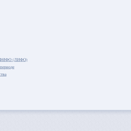
ду ФИФО (ЛИФО)
 периоде
ства