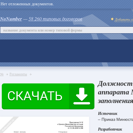
Нет отложенных документов.
NoNumber
—
58 260 типовых договоров
Добавить с
№
Регламенты
Должностн
аппарата 
заполнения
Источник
– Приказ Минюста
Разработчик