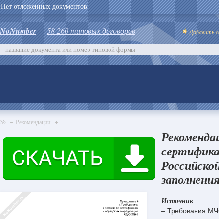
Нет отложенных документов.
NoNumber
—
58 260 типовых договоров
Добавить с
№
Рекомендации
Рекоменда
сертифика
Российско
заполнения
Источник
– Требования МЧ