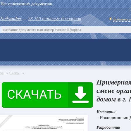
Нет отложенных документов.
NoNumber
—
58 260 типовых договоров
Добавить с
№
Схемы
Примерная
смене орг
домом в г.
Источник
– Распоряжение Д
Разработчик