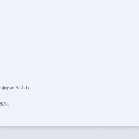
к форме № А-1)
РЖД»