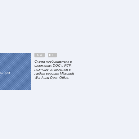
Схема представлена в
форматах DOC и RTF,
поэтому откроется в
мотра
любых версиях Microsoft
Word или Open Office.