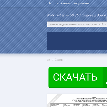
Нет отложенных документов.
NoNumber
—
58 260 типовых догов
№
Схемы