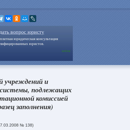
дать вопрос юристу
платная юридическая консультация
алифицированных юристов.
online
й учреждений и
й системы, подлежащих
тационной комиссией
азец заполнения)
07.03.2008 № 138)