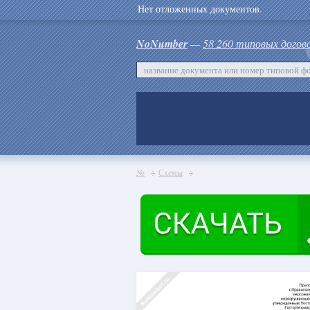
Нет отложенных документов.
NoNumber
—
58 260 типовых догов
№
Схемы