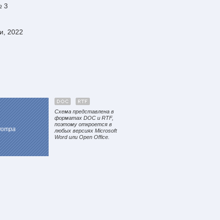
№ 3
и, 2022
Схема представлена в
форматах DOC и RTF,
поэтому откроется в
мотра
любых версиях Microsoft
Word или Open Office.