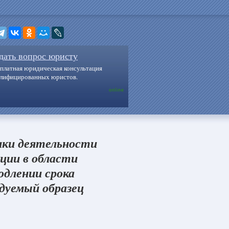
дать вопрос юристу
платная юридическая консультация
алифицированных юристов.
online
нки деятельности
ации в области
одлении срока
дуемый образец