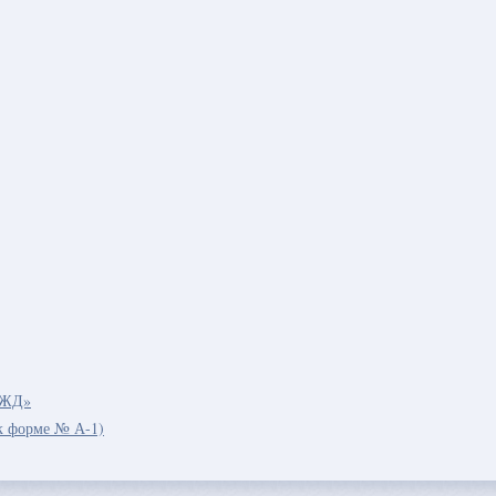
РЖД»
к форме № А-1)