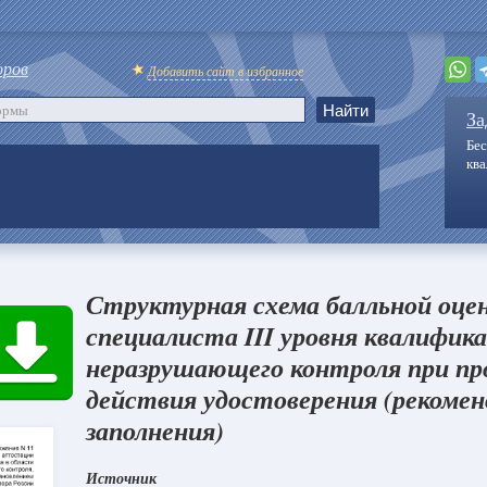
оров
Добавить сайт в избранное
За
Бес
кв
Структурная схема балльной оце
специалиста III уровня квалифик
неразрушающего контроля при пр
действия удостоверения (рекомен
заполнения)
Источник