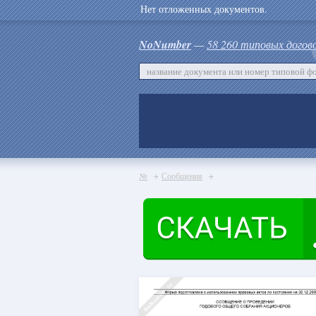
Нет отложенных документов.
NoNumber
—
58 260 типовых догов
№
Сообщения