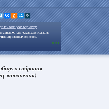
дать вопрос юристу
платная юридическая консультация
алифицированных юристов.
online
 общего собрания
ец заполнения)