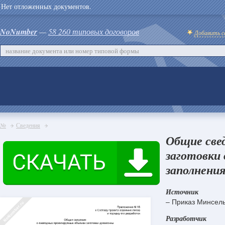
Нет отложенных документов.
NoNumber
—
58 260 типовых договоров
Добавить с
№
Сведения
Общие све
заготовки 
заполнения
Источник
– Приказ Минсель
Разработчик