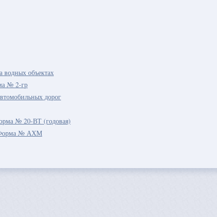
а водных объектах
ма № 2-гр
автомобильных дорог
орма № 20-ВТ (годовая)
. Форма № АХМ