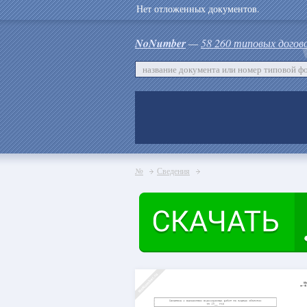
Нет отложенных документов.
NoNumber
—
58 260 типовых догов
№
Сведения