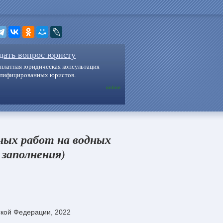
дать вопрос юристу
платная юридическая консультация
алифицированных юристов.
online
ных работ на водных
 заполнения)
ской Федерации, 2022