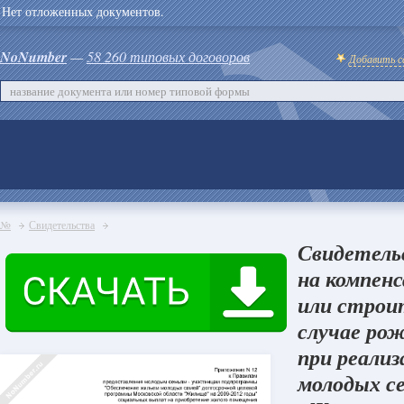
Нет отложенных документов.
NoNumber
—
58 260 типовых договоров
Добавить с
№
Свидетельства
Свидетель
на компен
или строи
случае рож
при реали
молодых с