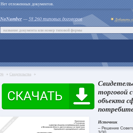
Нет отложенных документов.
NoNumber
—
58 260 типовых договоров
Добавить с
№
Свидетельства
Свидетель
торговой 
объекта сф
потребите
Источник
– Решение Совет
3/30