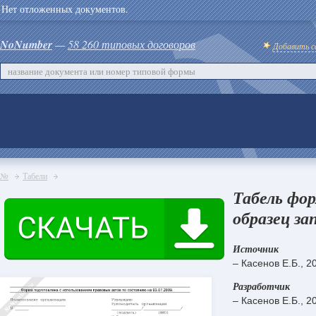
Нет отложенных документов.
NoNumber
—
58 260 типовых договоров
Добавить с
№
Табели
Табель фо
образец за
Источник
– Касенов Е.Б., 2
Разработчик
– Касенов Е.Б., 2