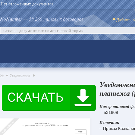
Нет отложенных документов.
NoNumber
—
58 260 типовых договоров
Добавить с
№
Уведомления
Уведомлен
платежа (
Номер типовой ф
531809
Источник
– Приказ Казначе