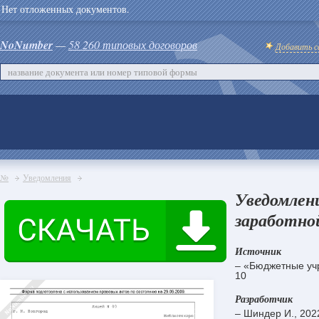
Нет отложенных документов.
NoNumber
—
58 260 типовых договоров
Добавить с
№
Уведомления
Уведомлен
заработно
Источник
– «Бюджетные учр
10
Разработчик
– Шиндер И., 202