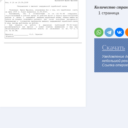
Количество стра
1 страница
Скачать
Уведомление д
небольшой рек
Ссылка откроет