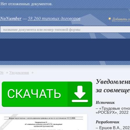
Нет отложенных документов.
NoNumber
—
58 260 типовых договоров
Добавить с
№
Уведомления
Уведомлен
за совмещ
Источник
– «Трудовые отн
«РОСБУХ», 2022
Разработчик
– Ершов В.А., 20