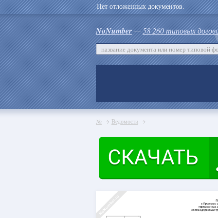
Нет отложенных документов.
NoNumber
—
58 260 типовых догов
№
Ведомости