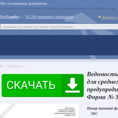
Нет отложенных документов.
NoNumber
—
58 260 типовых договоров
Добавить с
№
Ведомости
Ведомость
для средне
предупред
Форма № З
Номер типовой ф
ЗВС