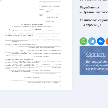
Разработчик
– Органы местног
Количество стра
3 страницы
Скачать
Волеизъявление
просмотра неб
Ссылка откроет