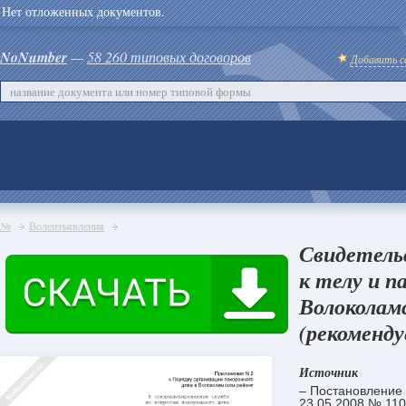
Нет отложенных документов.
NoNumber
—
58 260 типовых договоров
Добавить с
№
Волеизъявления
Свидетель
к телу и 
Волоколам
(рекоменду
Источник
– Постановление 
23.05.2008 № 110