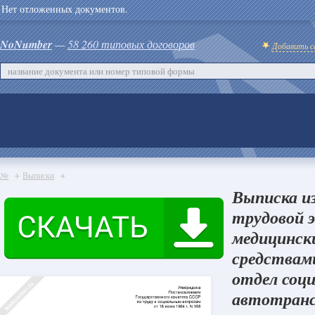
Нет отложенных документов.
NoNumber
—
58 260 типовых договоров
Добавить с
№
Выписки
Выписка из
трудовой 
медицинск
средствами
отдел соци
автотранс