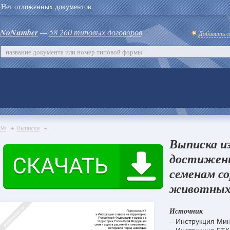
Нет отложенных документов.
NoNumber
—
58 260 типовых договоров
Добавить с
№
Выписки
Выписка и
достижени
семенам с
животных 
Источник
– Инструкция Мин