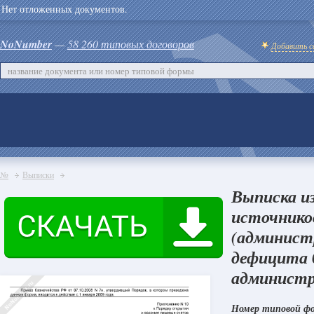
Нет отложенных документов.
NoNumber
—
58 260 типовых договоров
Добавить с
№
Выписки
Выписка и
источнико
(админист
дефицита 
администр
Номер типовой ф