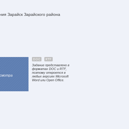
ния Зарайск Зарайского района
Задание представлено в
форматах DOC и RTF,
поэтому откроется в
осмотра
любых версиях Microsoft
Word или Open Office.