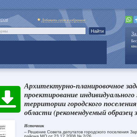
оров
Добавить сайт в избранное
За
Бес
кв
Архитектурно-планировочное зад
проектирование индивидуального
территории городского поселения
области (рекомендуемый образец 
Источник
– Решение Совета депутатов городского поселения За
района МО от 23.12.2008 № 2/26