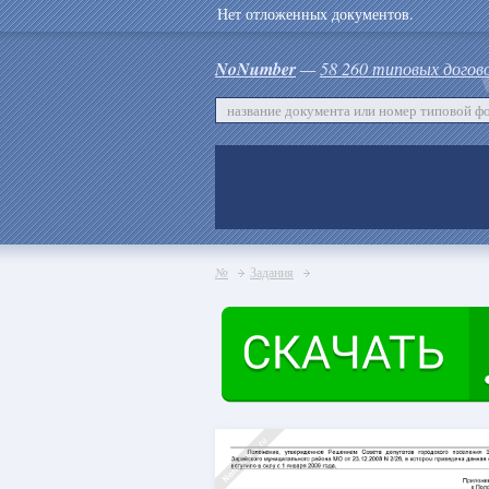
Нет отложенных документов.
NoNumber
—
58 260 типовых догов
№
Задания