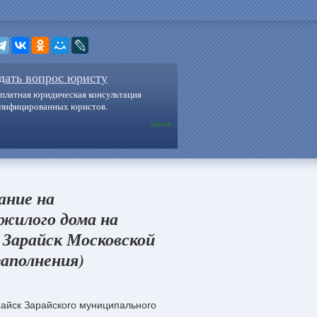
дать вопрос юристу
платная юридическая консультация
алифицированных юристов.
online
ание на
 жилого дома на
 Зарайск Московской
заполнения)
райск Зарайского муниципального