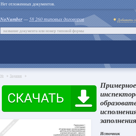
Нет отложенных документов.
NoNumber
—
58 260 типовых договоров
Добавить с
№
Задания
Примерное 
инспектор
образоват
исполнения
заполнения
Источник