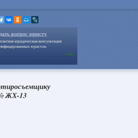
дать вопрос юристу
платная юридическая консультация
алифицированных юристов.
online
артиросъемщику
 № ЖХ-13