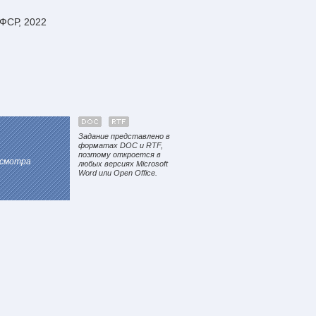
ФСР, 2022
Задание представлено в
форматах DOC и RTF,
поэтому откроется в
осмотра
любых версиях Microsoft
Word или Open Office.