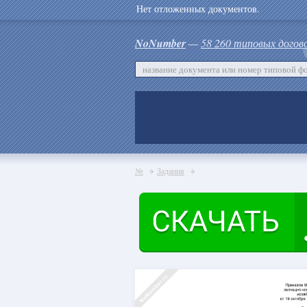
Нет отложенных документов.
NoNumber
—
58 260 типовых догов
№
Задания