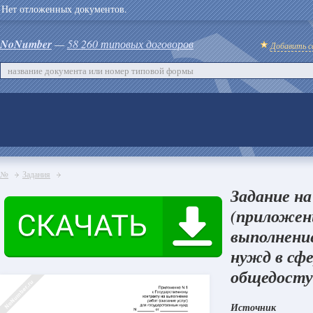
Нет отложенных документов.
NoNumber
—
58 260 типовых договоров
Добавить с
№
Задания
Задание на
(приложен
выполнение
нужд в сфе
общедосту
Источник