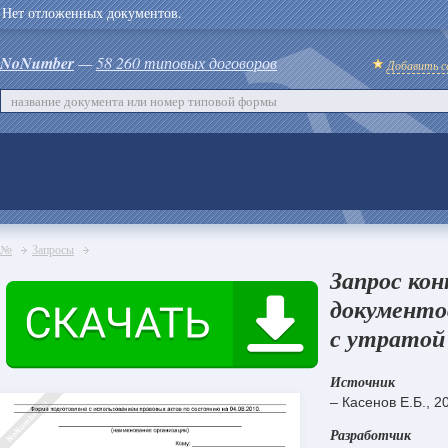
Нет отложенных документов.
NoNumber
—
58 260 типовых договоров
Добавить с
№
Запросы
Запрос ко
документов
с утратой
Источник
– Касенов Е.Б., 2
Разработчик