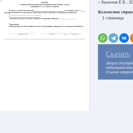
– Касенов Е.Б., 2
Количество стра
1 страница
Скачать
Запрос доступ
небольшой рек
Ссылка откроет