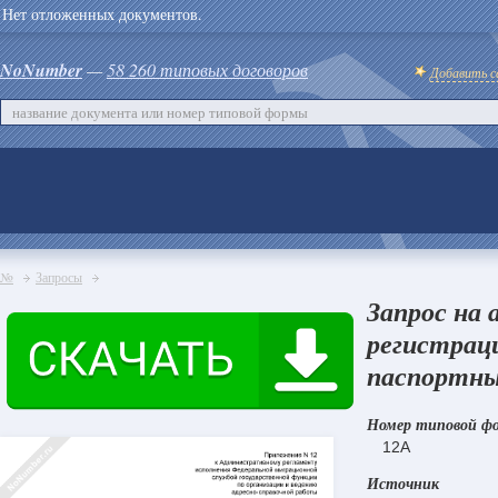
Нет отложенных документов.
NoNumber
—
58 260 типовых договоров
Добавить с
№
Запросы
Запрос на 
регистрац
паспортны
Номер типовой ф
12А
Источник