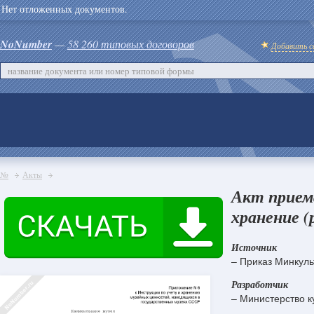
Нет отложенных документов.
NoNumber
—
58 260 типовых договоров
Добавить с
№
Акты
Акт прием
хранение (
Источник
– Приказ Минкул
Разработчик
– Министерство к