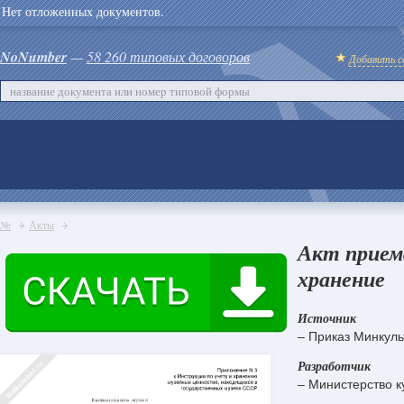
Нет отложенных документов.
NoNumber
—
58 260 типовых договоров
Добавить с
№
Акты
Акт прием
хранение
Источник
– Приказ Минкул
Разработчик
– Министерство к