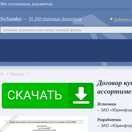
Нет отложенных документов.
NoNumber
—
58 260 типовых договоров
Добавить с
№
Договора
Договор ку
ассортиме
Источник
– ЗАО «Юринфор
Разработчик
– ЗАО «Юринфор