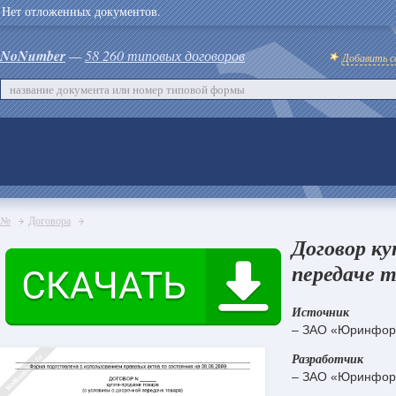
Нет отложенных документов.
NoNumber
—
58 260 типовых договоров
Добавить с
№
Договора
Договор ку
передаче т
Источник
– ЗАО «Юринфор
Разработчик
– ЗАО «Юринфор