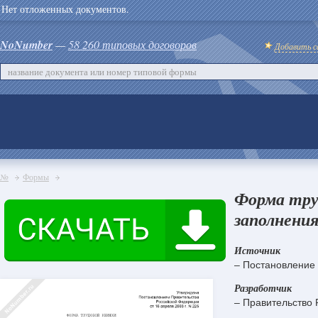
Нет отложенных документов.
NoNumber
—
58 260 типовых договоров
Добавить с
№
Формы
Форма тру
заполнения
Источник
– Постановление 
Разработчик
– Правительство 