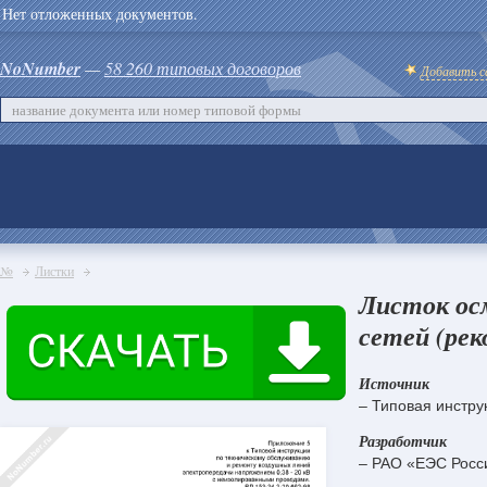
Нет отложенных документов.
NoNumber
—
58 260 типовых договоров
Добавить с
№
Листки
Листок ос
сетей (ре
Источник
– Типовая инстру
Разработчик
– РАО «ЕЭС Росс