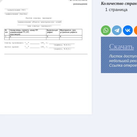
Количество стра
1 страница
Скачать
Листок доступ
небольшой рек
Ссылка откроет