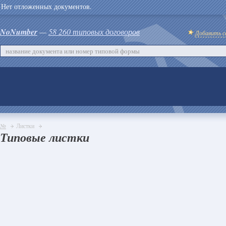
Нет отложенных документов.
NoNumber
—
58 260 типовых договоров
Добавить с
№
Листки
Типовые листки