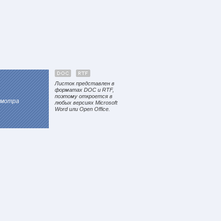
Листок представлен в
форматах DOC и RTF,
поэтому откроется в
смотра
любых версиях Microsoft
Word или Open Office.