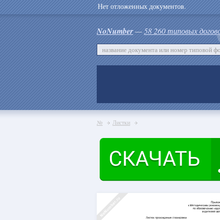
Нет отложенных документов.
NoNumber
—
58 260 типовых догов
№
Листки