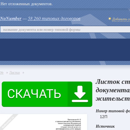
Нет отложенных документов.
NoNumber
—
58 260 типовых договоров
Добавить с
№
Листки
Листок ст
документа
жительств
Номер типовой ф
12П
Источник