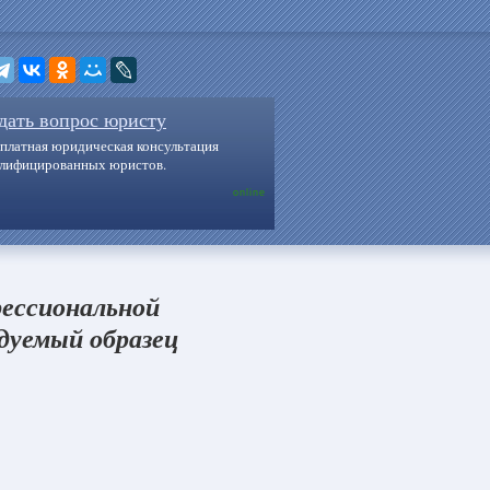
дать вопрос юристу
платная юридическая консультация
алифицированных юристов.
online
ессиональной
дуемый образец