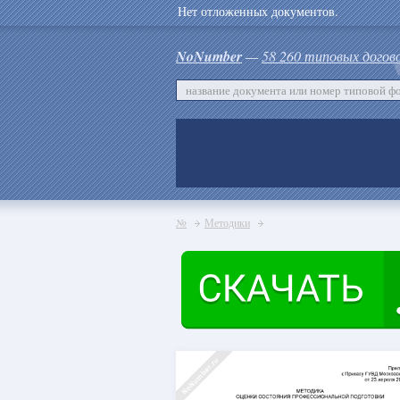
Нет отложенных документов.
NoNumber
—
58 260 типовых догов
№
Методики