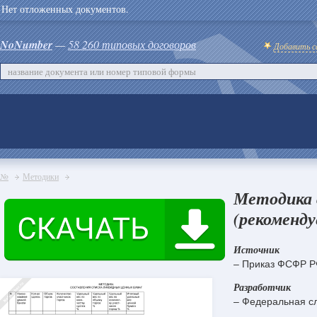
Нет отложенных документов.
NoNumber
—
58 260 типовых договоров
Добавить с
№
Методики
Методика 
(рекоменду
Источник
– Приказ ФСФР РФ
Разработчик
– Федеральная с