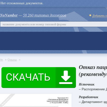
Нет отложенных документов.
NoNumber
—
58 260 типовых договоров
Добавить с
№
Отказы
Отказ пац
(рекоменду
Источник
– Распоряжение Д
Разработчик
– Департамент зд