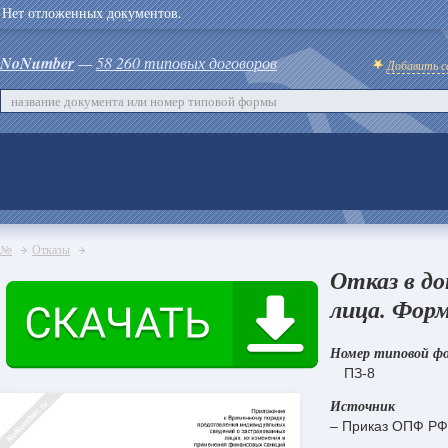
Нет отложенных документов.
NoNumber
—
58 260 типовых договоров
Добавить с
№
Отказы
Отказ в до
лица. Форм
Номер типовой ф
ПЗ-8
Источник
– Приказ ОПФ РФ 