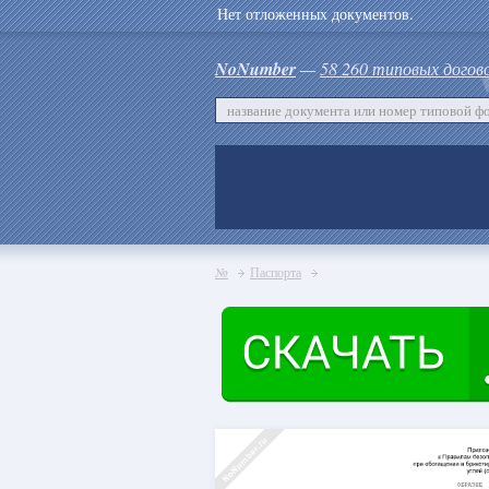
Нет отложенных документов.
NoNumber
—
58 260 типовых догов
№
Паспорта