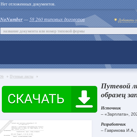
Нет отложенных документов.
NoNumber
—
58 260 типовых договоров
Добавить с
№
Путевые листы
Путевой л
образец за
Источник
– «Зарплата», 20
Разработчик
– Гаврикова И.А.,