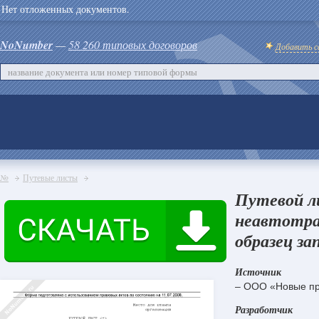
Нет отложенных документов.
NoNumber
—
58 260 типовых договоров
Добавить с
№
Путевые листы
Путевой л
неавтотра
образец за
Источник
– ООО «Новые пр
Разработчик