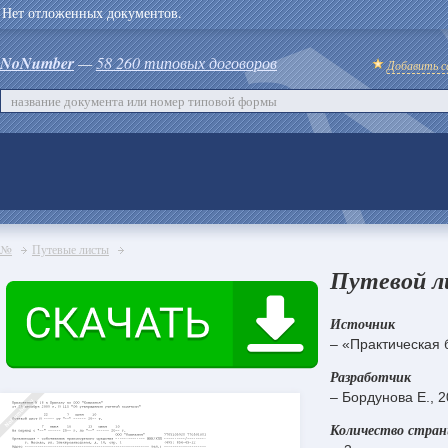
Нет отложенных документов.
NoNumber
—
58 260 типовых договоров
Добавить с
№
Путевые листы
Путевой л
Источник
– «Практическая 
Разработчик
– Бордунова Е., 
Количество стра