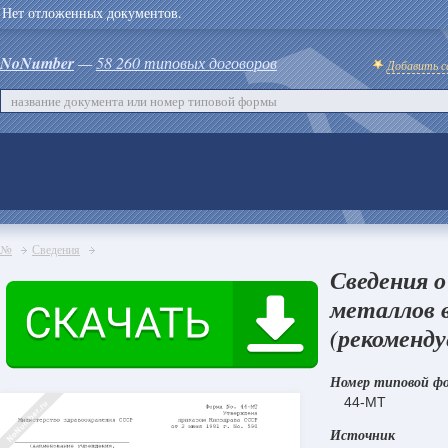
Нет отложенных документов.
NoNumber
—
58 260 типовых договоров
Добавить с
№
Сведения
Сведения о
металлов 
(рекоменду
Номер типовой ф
44-МТ
Источник