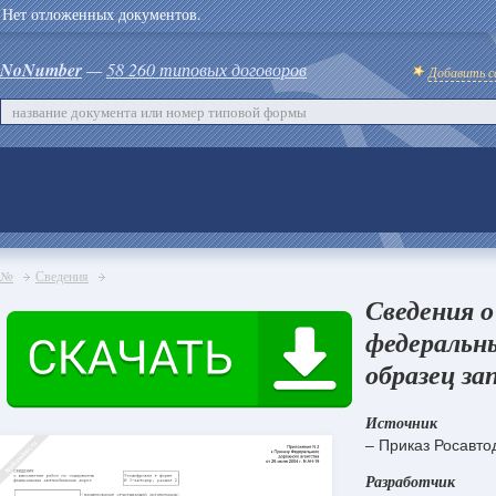
Нет отложенных документов.
NoNumber
—
58 260 типовых договоров
Добавить с
№
Сведения
Сведения 
федеральн
образец за
Источник
– Приказ Росавто
Разработчик